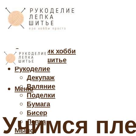
Cправочник хобби
Кройка и шитье
Рукоделие
Декупаж
Валяние
Меню
Поделки
Бумага
Бисер
Учимся пле
Лепка
Мыло