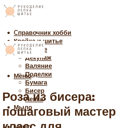
Cправочник хобби
Кройка и шитье
Рукоделие
Декупаж
Валяние
Поделки
Меню
Бумага
Бисер
Роза из бисера:
Лепка
Мыло
пошаговый мастер
класс для
Меню