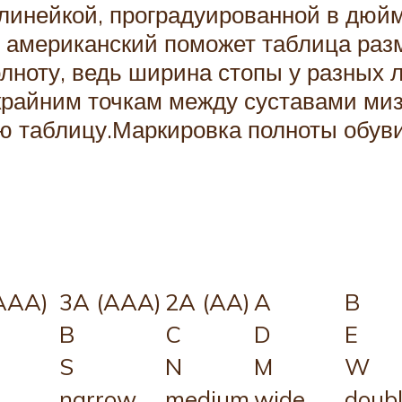
линейкой, проградуированной в дюйм
 в американский поможет таблица р
олноту, ведь ширина стопы у разных 
крайним точкам между суставами миз
ю таблицу.Маркировка полноты обуви
AAA)
3A (AAA)
2A (AA)
A
B
B
C
D
E
S
N
M
W
narrow
medium
wide
doub