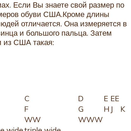
ах. Если Вы знаете свой размер по
азмеров обуви США.Кроме длины
людей отличается. Она измеряется в
инца и большого пальца. Затем
 из США такая:
C
D
E
EE
F
G
H
J
K
WW
WWW
le wide
triple wide