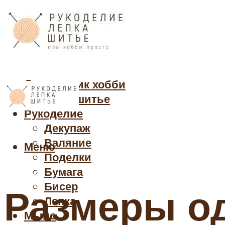
Cправочник хобби
Кройка и шитье
Рукоделие
Декупаж
Валяние
Меню
Поделки
Бумага
Бисер
Размеры о
Лепка
Мыло