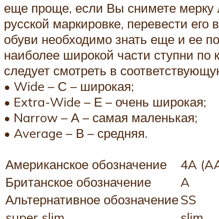
еще проще, если Вы снимете мерку 
русской маркировке, перевести его
обуви необходимо знать еще и ее п
наиболее широкой части ступни по 
следует смотреть в соответствующу
• Wide – С – широкая;
• Extra-Wide – Е – очень широкая;
• Narrow – А – самая маленькая;
• Average – В – средняя.
Американское обозначение
4A (A
Британское обозначение
A
Альтернативное обозначение
SS
super slim
slim