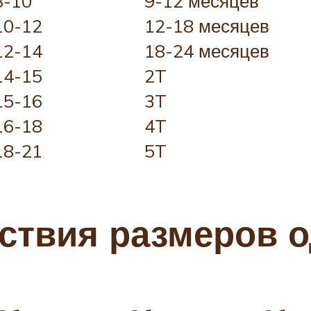
8-10
9-12 месяцев
10-12
12-18 месяцев
12-14
18-24 месяцев
14-15
2T
15-16
3T
16-18
4T
18-21
5T
ствия размеров 