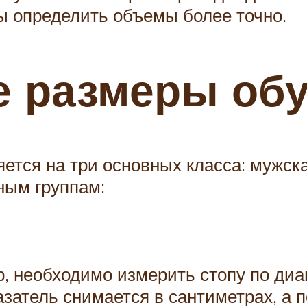
ы определить объемы более точно.
е размеры об
тся на три основных класса: мужска
ным группам:
р, необходимо измерить стопу по диа
азатель снимается в сантиметрах, а 