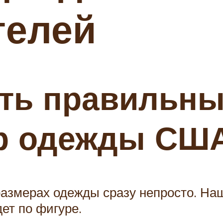
телей
ь правильный 
ер одежды СШ
азмерах одежды сразу непросто. Наш
ет по фигуре.