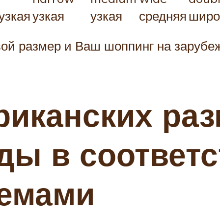
узкая
узкая
узкая
средняя
широ
ой размер и Ваш шоппинг на зарубеж
риканских ра
ды в соответс
ъемами