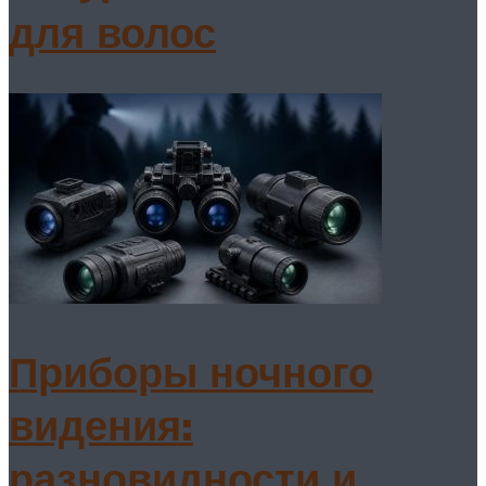
для волос
Приборы ночного
видения:
разновидности и