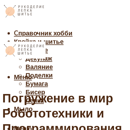
Cправочник хобби
Кройка и шитье
Рукоделие
Декупаж
Валяние
Поделки
Меню
Бумага
Бисер
Погружение в мир
Лепка
Мыло
Робототехники и
Программирования
Меню