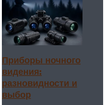
Приборы ночного
видения:
разновидности и
выбор