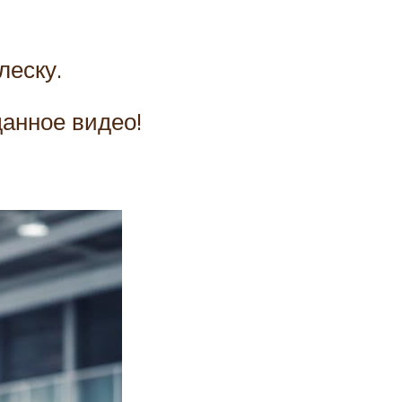
леску.
данное видео!