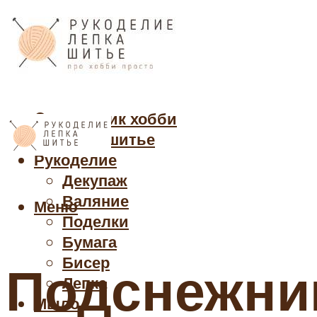
Cправочник хобби
Кройка и шитье
Рукоделие
Декупаж
Валяние
Меню
Поделки
Бумага
Бисер
Подснежни
Лепка
Мыло