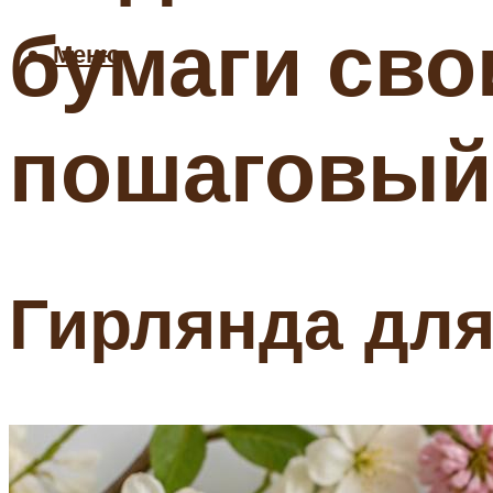
бумаги св
Меню
пошаговый 
Гирлянда для