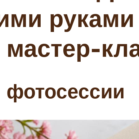
оими руками
мастер-кла
 фотосессии