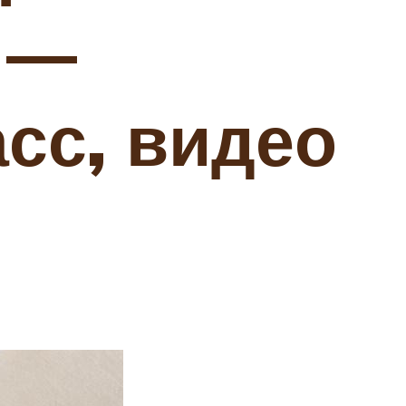
 —
сс, видео