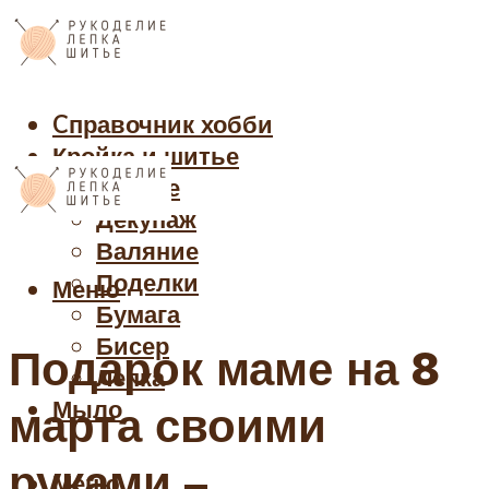
Cправочник хобби
Кройка и шитье
Рукоделие
Декупаж
Валяние
Поделки
Меню
Бумага
Бисер
Подарок маме на 8
Лепка
Мыло
марта своими
руками –
Меню