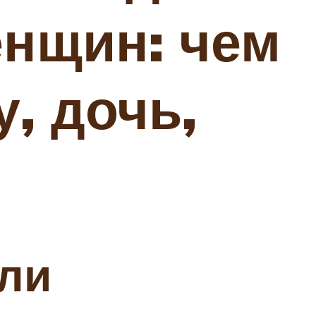
нщин: чем
, дочь,
ели