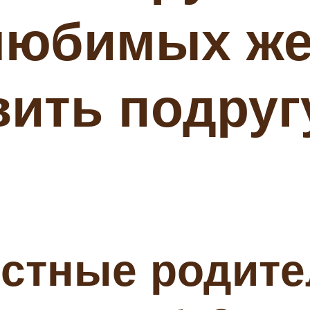
любимых же
ить подругу
естные родит