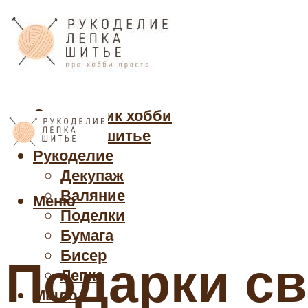
Cправочник хобби
Кройка и шитье
Рукоделие
Декупаж
Валяние
Меню
Поделки
Бумага
Бисер
Подарки св
Лепка
Мыло