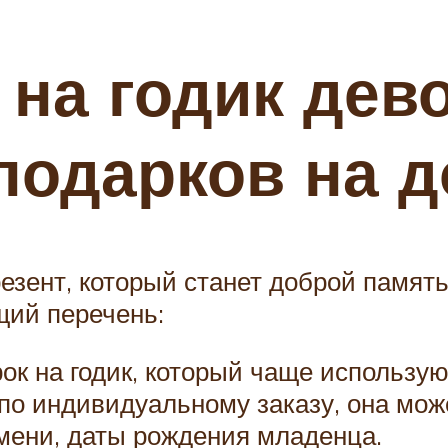
 на годик дево
 подарков на 
резент, который станет доброй памят
щий перечень:
к на годик, который чаще использую
по индивидуальному заказу, она мож
мени, даты рождения младенца.