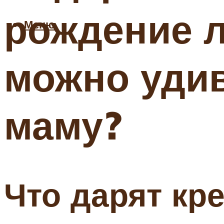
рождение 
Меню
можно удив
маму?
Что дарят кр