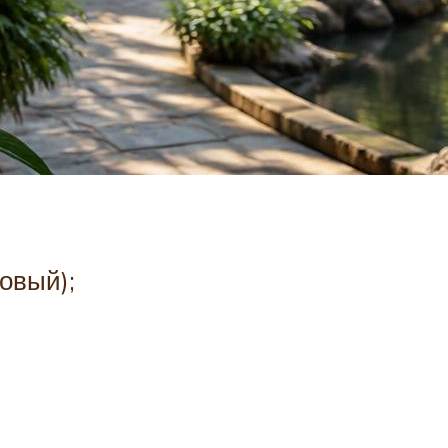
овый);