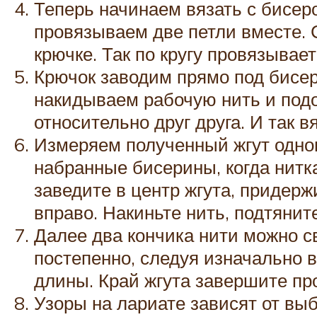
Теперь начинаем вязать с бисер
провязываем две петли вместе. 
крючке. Так по кругу провязывае
Крючок заводим прямо под бисер
накидываем рабочую нить и подо
относительно друг друга. И так 
Измеряем полученный жгут одног
набранные бисерины, когда нитка
заведите в центр жгута, придерж
вправо. Накиньте нить, подтянит
Далее два кончика нити можно свя
постепенно, следуя изначально 
длины. Край жгута завершите пр
Узоры на лариате зависят от вы