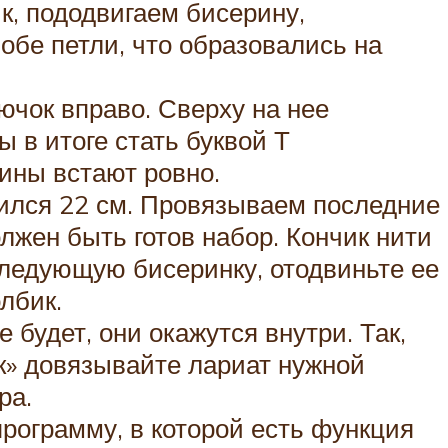
к, пододвигаем бисерину,
обе петли, что образовались на
ючок вправо. Сверху на нее
 в итоге стать буквой Т
рины встают ровно.
чился 22 см. Провязываем последние
лжен быть готов набор. Кончик нити
 следующую бисеринку, отодвиньте ее
лбик.
 будет, они окажутся внутри. Так,
к» довязывайте лариат нужной
ра.
рограмму, в которой есть функция