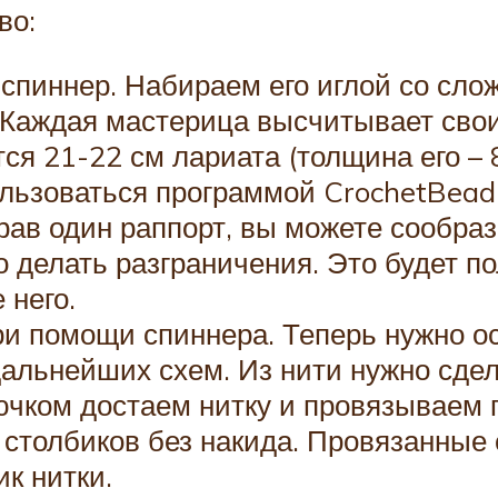
во:
 спиннер. Набираем его иглой со сло
 Каждая мастерица высчитывает свои
тся 21-22 см лариата (толщина его – 
льзоваться программой CrochetBeadP
ав один раппорт, вы можете сообрази
делать разграничения. Это будет пол
 него.
ри помощи спиннера. Теперь нужно ос
дальнейших схем. Из нити нужно сде
ючком достаем нитку и провязываем 
 8 столбиков без накида. Провязанные
ик нитки.