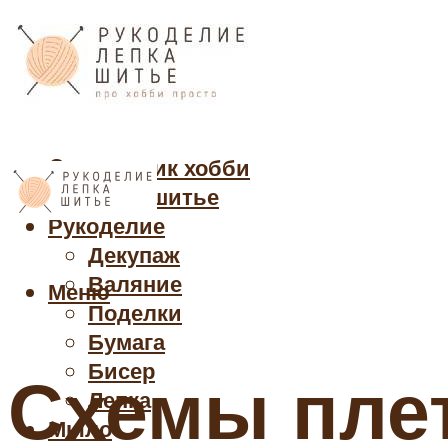
Cправочник хобби
Кройка и шитье
Рукоделие
Декупаж
Валяние
Меню
Поделки
Бумага
Бисер
Схемы плет
Лепка
Мыло