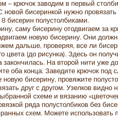
ом – крючок заводим в первый столби
С новой бисеринкой нужно провязать 
т 8 бисерин полустолбиками.
ину, саму бисерину отодвигаем за кр
двигаем новую бисерину. Они должны
вяжем дальше, проверяя, все ли бисе
о цвета (до рисунка). Здесь он полу
 закончилась. На второй нити уже до
ите оба конца. Заведите крючок под
е новую бисерину, провяжите полусто
зать друг с другом. Узелков видно не
выбранной схеме и вязанию «цветоче
овязкой ряда полустолбиков без бисе
бранных схем. Можете использовать п