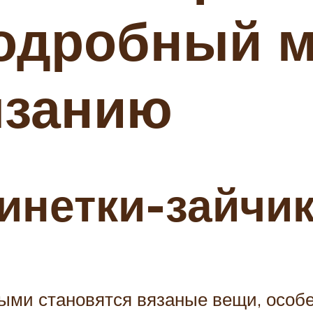
одробный м
язанию
пинетки-зайчи
ными становятся вязаные вещи, особ