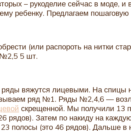
-вторых – рукоделие сейчас в моде, 
шему ребенку. Предлагаем пошаговую
брести (или распороть на нитки стар
№2,5 5 шт.
 ряды вяжутся лицевыми. На спицы н
зываем ряд №1. Ряды №2,4,6 — возл
цевой
скрещенной. Мы получили 13 п.
26 рядов). Затем по накиду на кажду
 23 полосы (это 46 рядов). Дальше в