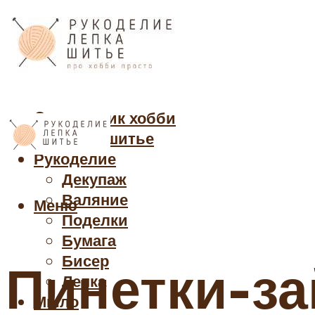
Cправочник хобби
Кройка и шитье
Рукоделие
Декупаж
Валяние
Меню
Поделки
Бумага
Бисер
Пинетки-за
Лепка
Мыло