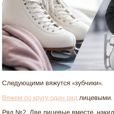
Следующими вяжутся «зубчики».
Вяжем по кругу один ряд
лицевыми.
Ряд №2. Две лицевые вместе, накид 