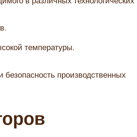
димого в различных технологических
в.
ысокой температуры.
и безопасность производственных
торов