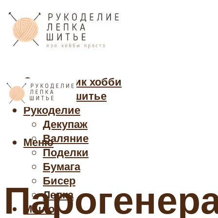
Cправочник хобби
Кройка и шитье
Рукоделие
Декупаж
Валяние
Меню
Поделки
Бумага
Бисер
Парогенер
Лепка
Мыло