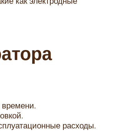
кие как электродные
ратора
 времени.
овкой.
ксплуатационные расходы.