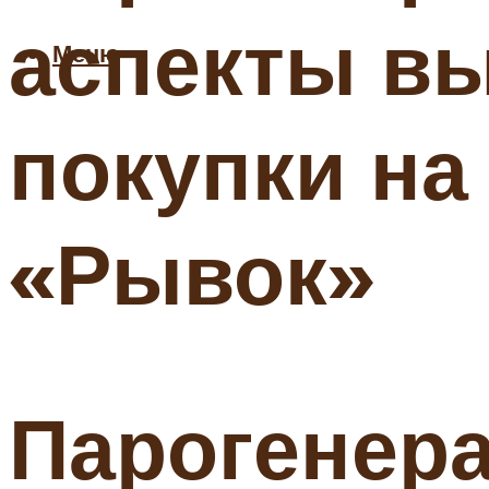
аспекты в
Меню
покупки на
«Рывок»
Парогенер