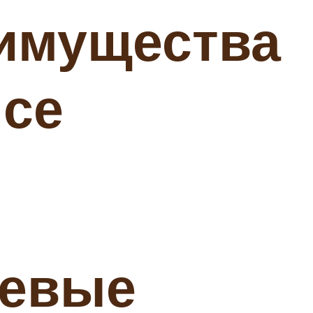
еимущества
йсе
чевые