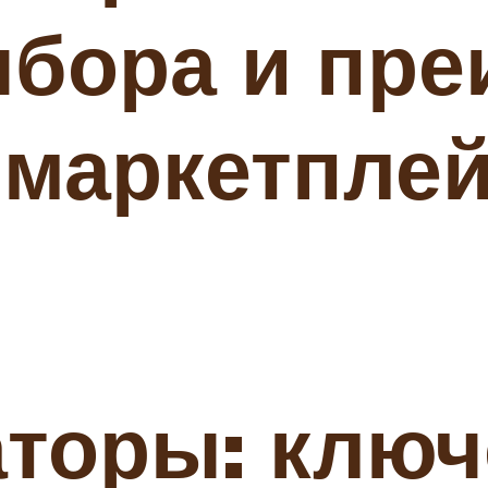
ыбора и пр
 маркетпле
аторы: клю