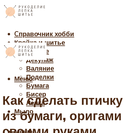
Cправочник хобби
Кройка и шитье
Рукоделие
Декупаж
Валяние
Поделки
Меню
Бумага
Бисер
Как сделать птичку
Лепка
Мыло
из бумаги, оригами
своими руками,
Меню