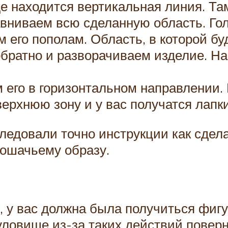
е находится вертикальная линия. Та
авниваем всю сделанную область. Го
 его пополам. Область, в которой бу
братно и разворачиваем изделие. Н
м его в горизонтальном направлении
ерхнюю зону и у вас получатся лапки
ледовали точно инструкции как сдела
кошачьему образу.
 у вас должна была получиться фигу
ловище из-за таких действий поверн