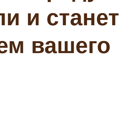
и и станет
ем вашего