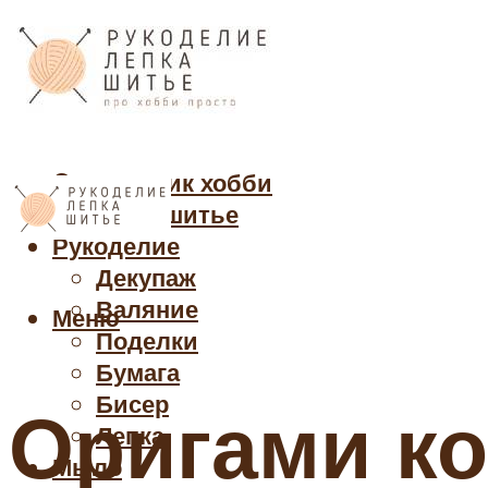
Cправочник хобби
Кройка и шитье
Рукоделие
Декупаж
Валяние
Меню
Поделки
Бумага
Бисер
Оригами ко
Лепка
Мыло