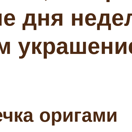
е дня недел
м украшени
чка оригами