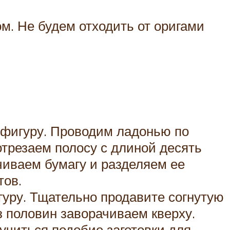
м. Не будем отходить от оригами
 фигуру. Проводим ладонью по
отрезаем полосу с длиной десять
чиваем бумагу и разделяем ее
тов.
гуру. Тщательно продавите согнутую
з половин заворачиваем кверху.
учиться подобие заготовки для