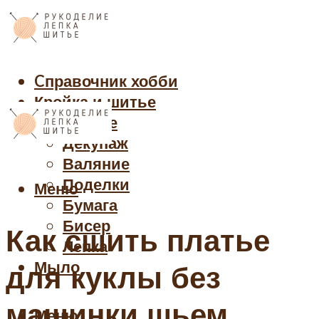
Cправочник хобби
Кройка и шитье
Рукоделие
Декупаж
Валяние
Поделки
Меню
Бумага
Бисер
Как сшить платье
Лепка
Мыло
для куклы без
машинки шьем
Меню