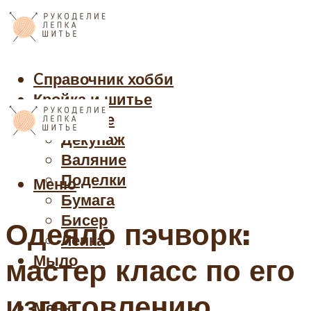
Cправочник хобби
Кройка и шитье
Рукоделие
Декупаж
Валяние
Поделки
Меню
Бумага
Бисер
Одеяло пэчворк:
Лепка
Мыло
мастер класс по его
изготовлению,
Меню