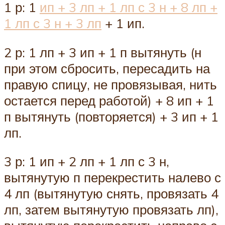
1 р: 1
ип + 3 лп + 1 лп с 3 н + 8 лп +
1 лп с 3 н + 3 лп
+ 1 ип.
2 р: 1 лп + 3 ип + 1 п вытянуть (н
при этом сбросить, пересадить на
правую спицу, не провязывая, нить
остается перед работой) + 8 ип + 1
п вытянуть (повторяется) + 3 ип + 1
лп.
3 р: 1 ип + 2 лп + 1 лп с 3 н,
вытянутую п перекрестить налево с
4 лп (вытянутую снять, провязать 4
лп, затем вытянутую провязать лп),