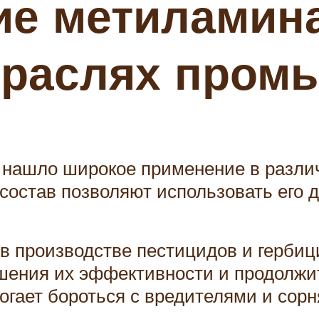
е метиламина
траслях пром
 нашло широкое применение в разли
состав позволяют использовать его 
 производстве пестицидов и гербици
шения их эффективности и продолжит
гает бороться с вредителями и сорн