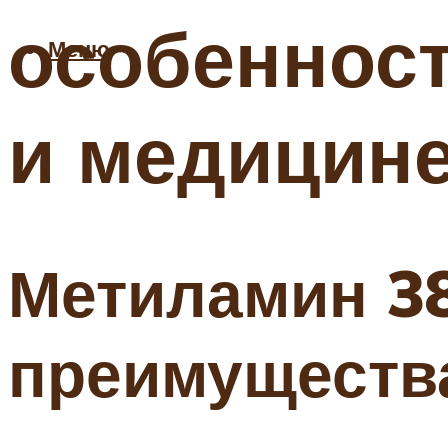
особеннос
Меню
и медицине
Метиламин 38
преимущества