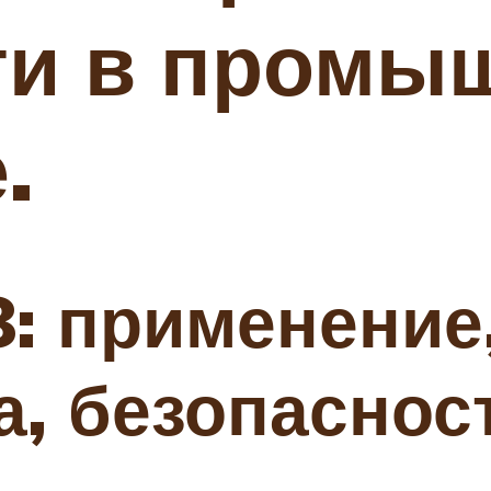
ти в промы
.
: применение
, безопаснос