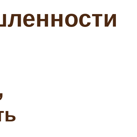
шленности
,
ть