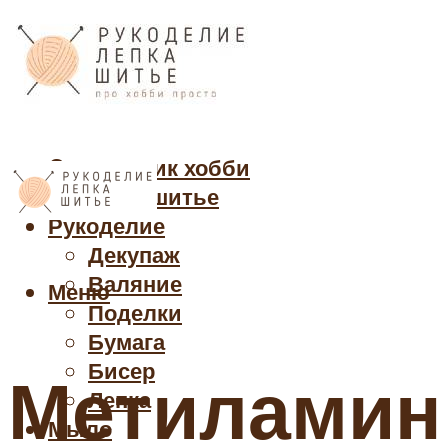
Cправочник хобби
Кройка и шитье
Рукоделие
Декупаж
Валяние
Меню
Поделки
Бумага
Бисер
Метиламин 
Лепка
Мыло