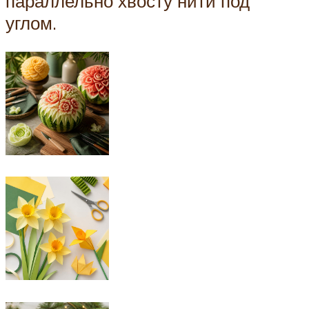
параллельно хвосту нити под
углом.