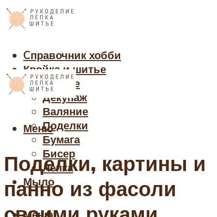
Cправочник хобби
Кройка и шитье
Рукоделие
Декупаж
Валяние
Поделки
Меню
Бумага
Бисер
Поделки, картины и
Лепка
Мыло
панно из фасоли
своими руками
Меню