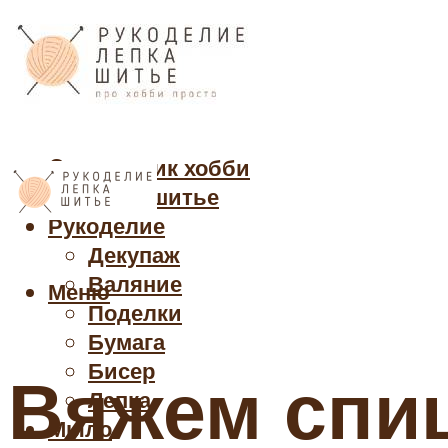
Cправочник хобби
Кройка и шитье
Рукоделие
Декупаж
Валяние
Меню
Поделки
Бумага
Бисер
Вяжем спиц
Лепка
Мыло