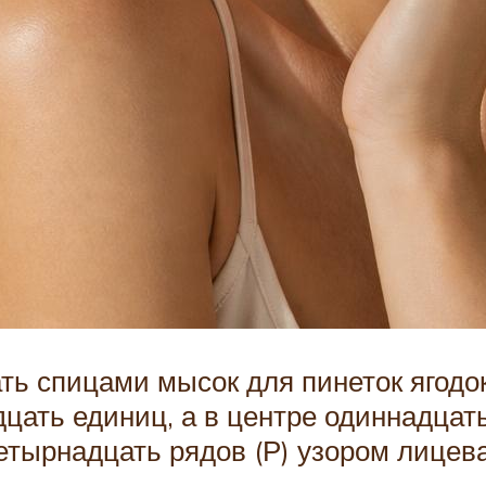
ь спицами мысок для пинеток ягодок.
дцать единиц, а в центре одиннадцат
тырнадцать рядов (Р) узором лицева