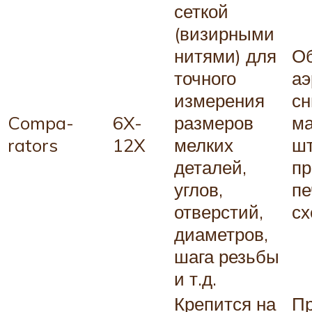
сеткой
(визирными
нитями) для
Об
точного
аэ
измерения
сн
Compa­
6X-
размеров
ма
rators
12X
мелких
шт
деталей,
пр
углов,
пе
отверстий,
сх
диаметров,
шага резьбы
и т.д.
Крепится на
Пр