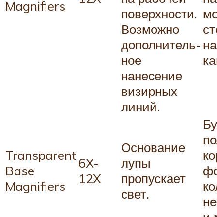
Magni­fiers
поверхности.
м
Возможно
ст
дополни­тель­
на
ное
ка
нанесение
визирных
линий.
Бу
по
Основание
Transparent
ко
6X-
лупы
Base
фо
12X
пропускает
Magni­fiers
ко
свет.
не
и 