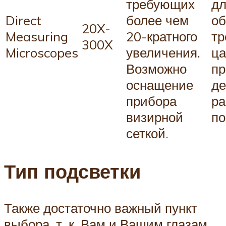
требующих
д
Direct
более чем
об
20X-
Measuring
20-кратного
тр
300X
Micro­scopes
увеличения.
ца
Возможно
пр
оснащение
де
прибора
ра
визирной
по
сеткой.
Тип подсветки
Также достаточно важный пункт
выбора, т. к. Вам и Вашим глазам