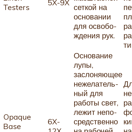
5X-9X
Testers
сеткой на
пе
основании
пл
для освобо­
р
жде­ния рук.
ра
ти
Основание
лупы,
заслоняющее
нежела­тель­
Дл
ный для
не
работы свет,
ра
лежит непо­
фо
Opaque
6X-
сред­ственно
ки
Base
12X
на рабочей
на