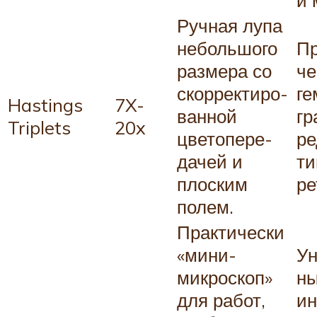
Ручная лупа
небольшого
Пр
размера со
че
скорректиро­
ге
Hastings
7X-
ванной
гр
Triplets
20x
цвето­пере­
ре
дачей и
ти
плоским
ре
полем.
Практически
«мини-
Ун
микроскоп»
н
для работ,
ин