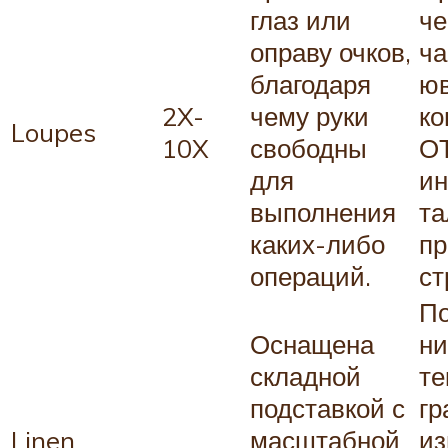
глаз или
че
оправу очков,
ча
благодаря
юв
2X-
чему руки
ко
Loupes
10X
свободны
ОТ
для
ин
выполнения
та
каких-либо
пр
операций.
ст
По
Оснащена
ни
складной
те
подставкой с
гр
Linen
масштабной
из