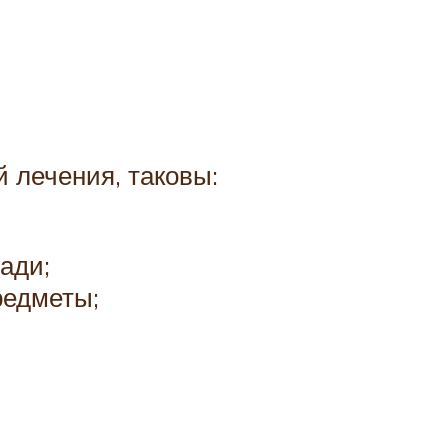
 лечения, таковы:
ади;
редметы;