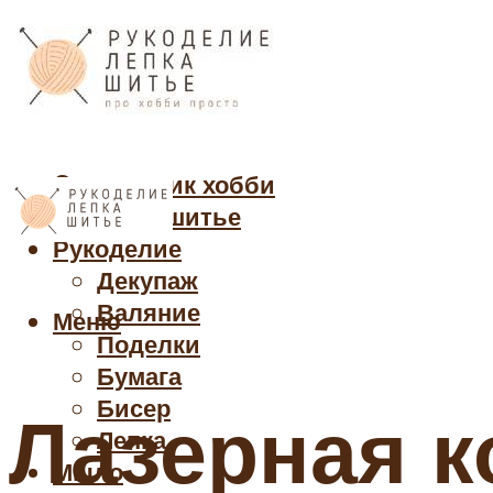
Cправочник хобби
Кройка и шитье
Рукоделие
Декупаж
Валяние
Меню
Поделки
Бумага
Бисер
Лазерная к
Лепка
Мыло