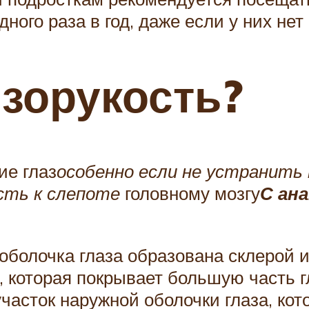
ного раза в год, даже если у них нет
изорукость?
ие глаз
особенно если не устранить
сть к слепоте
головному мозгу
С ан
болочка глаза образована склерой и 
, которая покрывает большую часть г
асток наружной оболочки глаза, кот