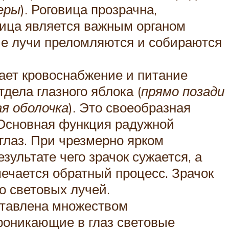
еры
). Роговица прозрачна,
овица является важным органом
ые лучи преломляются и собираются
вает кровоснабжение и питание
тдела глазного яблока (
прямо позади
я оболочка
). Это своеобразная
 Основная функция радужной
глаз. При чрезмерно ярком
ультате чего зрачок сужается, а
мечается обратный процесс. Зрачок
о световых лучей.
ставлена множеством
роникающие в глаз световые