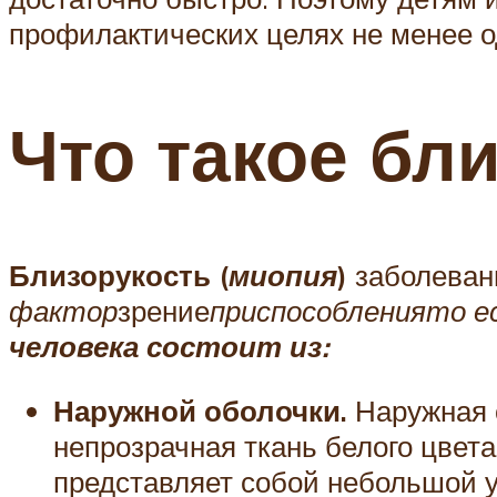
профилактических целях не менее од
Что такое бл
Близорукость (
миопия
)
заболеван
фактор
зрение
приспособления
то е
человека состоит из:
Наружной оболочки.
Наружная о
непрозрачная ткань белого цвета
представляет собой небольшой уч