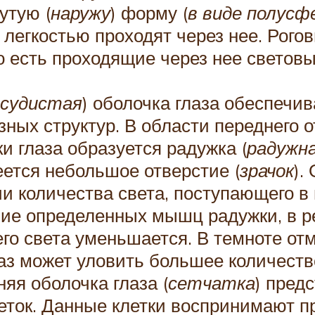
утую (
наружу
) форму (
в виде полусф
 легкостью проходят через нее. Рог
о есть проходящие через нее светов
осудистая
) оболочка глаза обеспечи
зных структур. В области переднего о
ки глаза образуется радужка (
радужна
еется небольшое отверстие (
зрачок
).
и количества света, поступающего в 
е определенных мышц радужки, в рез
его света уменьшается. В темноте от
лаз может уловить большее количеств
яя оболочка глаза (
сетчатка
) пред
еток. Данные клетки воспринимают п