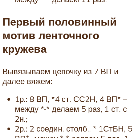
Первый половинный
мотив ленточного
кружева
Вывязываем цепочку из 7 ВП и
далее вяжем:
1р.: 8 ВП, *4 ст. СС2Н, 4 ВП* –
между *-* делаем 5 раз, 1 ст. с
2н.;
2р.: 2 соедин. столб., * 1СтБН, 5