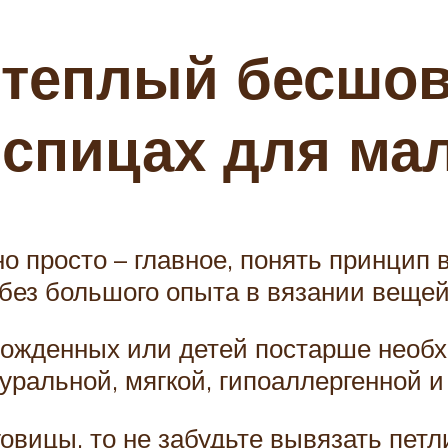
 теплый бесшо
 спицах для м
о просто – главное, понять принцип в
без большого опыта в вязании вещей
ожденных или детей постарше необх
ральной, мягкой, гипоаллергенной и 
овицы, то не забудьте вывязать петл