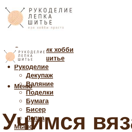
Cправочник хобби
Кройка и шитье
Рукоделие
Декупаж
Валяние
Меню
Поделки
Бумага
Бисер
Учимся вяз
Лепка
Мыло