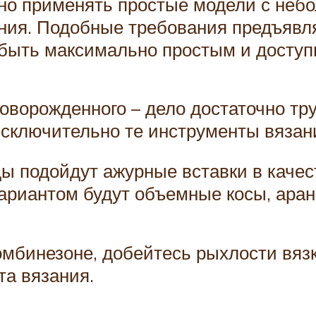
о применять простые модели с неб
ия. Подобные требования предъявл
 быть максимально простым и досту
оворожденного – дело достаточно тр
сключительно те инструменты вязан
ы подойдут ажурные вставки в каче
риантом будут объемные косы, аранс
омбинезоне, добейтесь рыхлости вязк
та вязания.