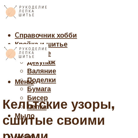
Cправочник хобби
Кройка и шитье
Рукоделие
Декупаж
Валяние
Поделки
Меню
Бумага
Бисер
Кельтские узоры,
Лепка
Мыло
сшитые своими
руками
Меню