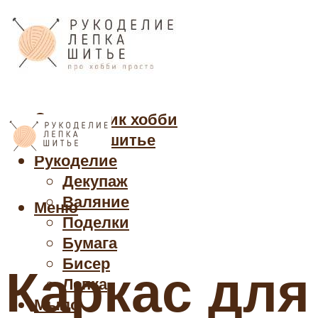
Cправочник хобби
Кройка и шитье
Рукоделие
Декупаж
Валяние
Меню
Поделки
Бумага
Бисер
Каркас для 
Лепка
Мыло