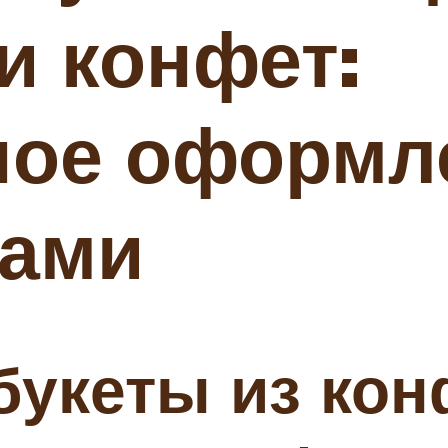
и конфет:
ное оформл
ками
укеты из кон