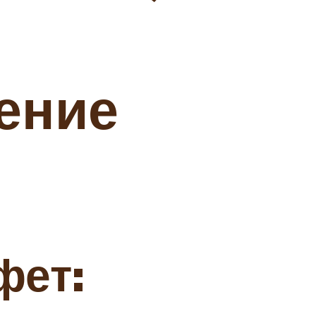
ение
фет: