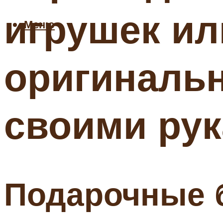
игрушек ил
Меню
оригиналь
своими ру
Подарочные б