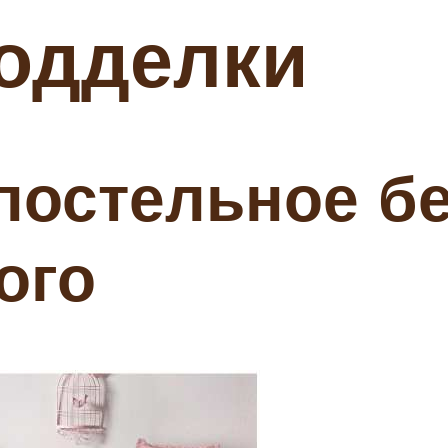
одделки
постельное б
ого