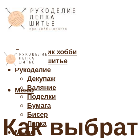
Cправочник хобби
Кройка и шитье
Рукоделие
Декупаж
Валяние
Меню
Поделки
Бумага
Бисер
Как выбрат
Лепка
Мыло