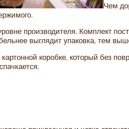
Чем до
ержимого.
 уровне производителя. Комплект по
бельнее выглядит упаковка, тем выш
 картонной коробке, который без по
спачкается.