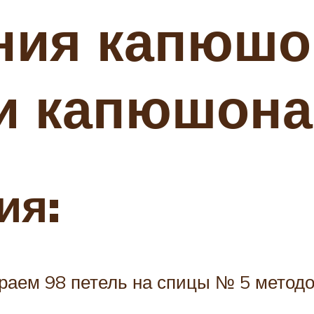
ния капюшо
 и капюшон
ия:
раем 98 петель на спицы № 5 методо