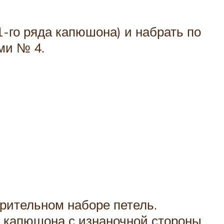
1-го ряда капюшона) и набрать по
ми № 4.
арительном наборе петель.
у капюшона с изнаночной стороны.