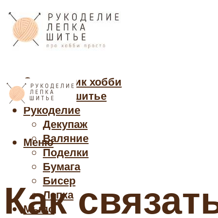
Cправочник хобби
Кройка и шитье
Рукоделие
Декупаж
Валяние
Меню
Поделки
Бумага
Бисер
Как связат
Лепка
Мыло