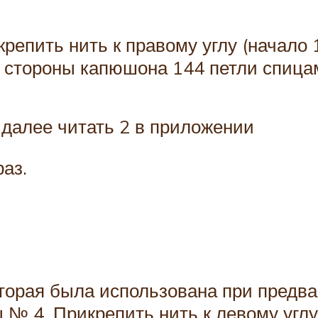
епить нить к правому углу (начало 
й стороны капюшона 144 петли спица
 далее читать 2 в приложении
аз.
оторая была использована при предв
 № 4. Прикрепить нить к левому угл