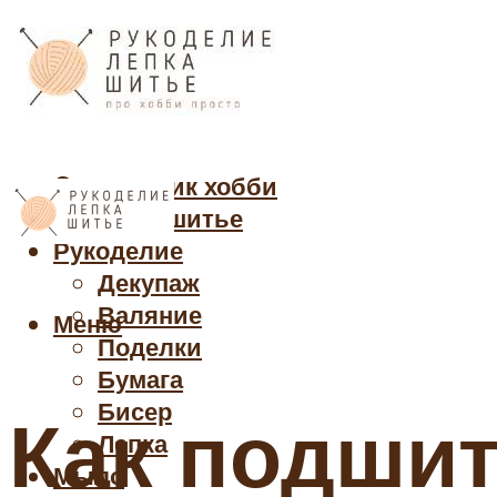
Cправочник хобби
Кройка и шитье
Рукоделие
Декупаж
Валяние
Меню
Поделки
Бумага
Бисер
Как подши
Лепка
Мыло