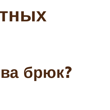
ытных
ива брюк?