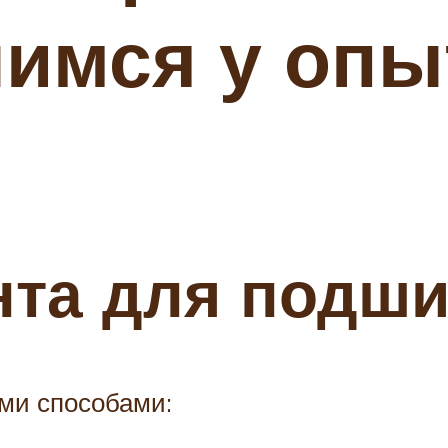
чимся у оп
ента для подш
ми способами: