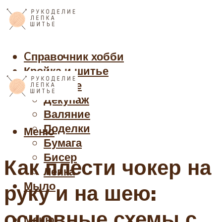
Cправочник хобби
Кройка и шитье
Рукоделие
Декупаж
Валяние
Поделки
Меню
Бумага
Бисер
Как плести чокер на
Лепка
Мыло
руку и на шею:
основные схемы с
Меню