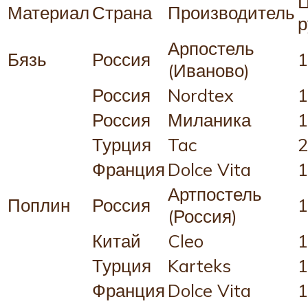
Ц
Материал
Страна
Производитель
р
Арпостель
Бязь
Россия
1
(Иваново)
Россия
Nordtex
1
Россия
Миланика
1
Турция
Tac
2
Франция
Dolce Vita
1
Артпостель
Поплин
Россия
1
(Россия)
Китай
Cleo
1
Турция
Karteks
1
Франция
Dolce Vita
1