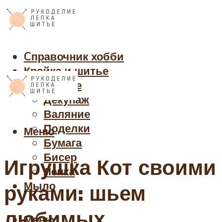
Cправочник хобби
Кройка и шитье
Рукоделие
Декупаж
Валяние
Поделки
Меню
Бумага
Бисер
Игрушка Кот своими
Лепка
Мыло
руками: шьем
любимых
Меню