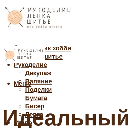
Cправочник хобби
Кройка и шитье
Рукоделие
Декупаж
Валяние
Меню
Поделки
Бумага
Бисер
Идеальный
Лепка
Мыло