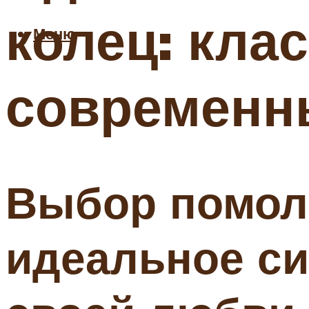
колец: кла
Меню
современн
Выбор помолв
идеальное си