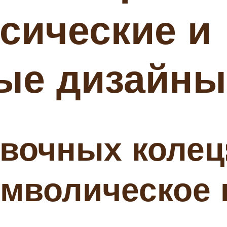
ссические и
ые дизайны
очных колец:
мволическое 