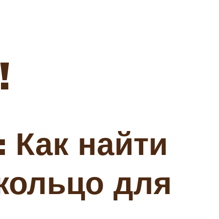
!
 Как найти
кольцо для