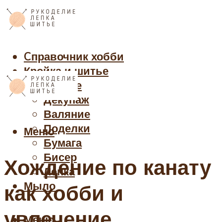
Cправочник хобби
Кройка и шитье
Рукоделие
Декупаж
Валяние
Поделки
Меню
Бумага
Бисер
Хождение по канату
Лепка
Мыло
как хобби и
увлечение
Меню