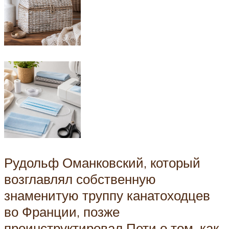
Рудольф Оманковский, который
возглавлял собственную
знаменитую труппу канатоходцев
во Франции, позже
проинструктировал Пети о том, как