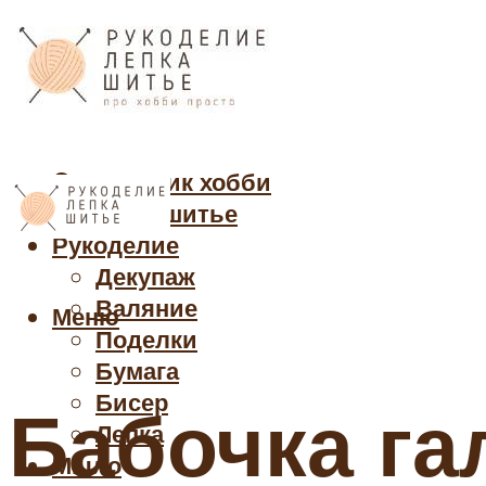
Cправочник хобби
Кройка и шитье
Рукоделие
Декупаж
Валяние
Меню
Поделки
Бумага
Бисер
Бабочка га
Лепка
Мыло