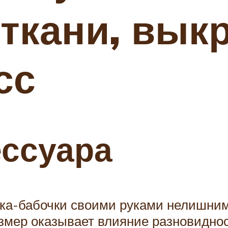
 ткани, вык
сс
ессуара
ука-бабочки своими руками нелишни
змер оказывает влияние разновиднос