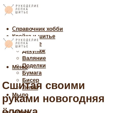
Cправочник хобби
Кройка и шитье
Рукоделие
Декупаж
Валяние
Поделки
Меню
Бумага
Бисер
Сшитая своими
Лепка
Мыло
руками новогодняя
ёлочка
Меню