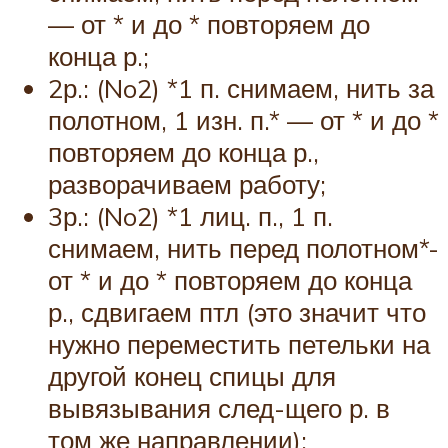
— от * и до * повторяем до
конца р.;
2р.: (No2) *1 п. снимаем, нить за
полотном, 1 изн. п.* — от * и до *
повторяем до конца р.,
разворачиваем работу;
3р.: (No2) *1 лиц. п., 1 п.
снимаем, нить перед полотном*-
от * и до * повторяем до конца
р., сдвигаем птл (это значит что
нужно переместить петельки на
другой конец спицы для
вывязывания след-щего р. в
том же направлении);