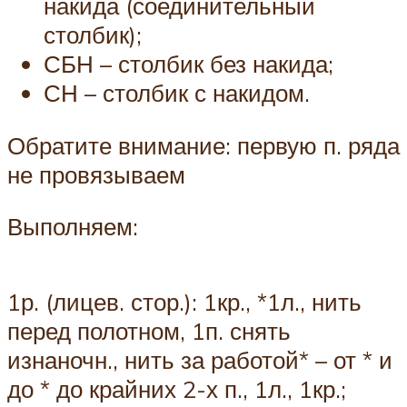
накида (соединительный
столбик);
СБН – столбик без накида;
СН – столбик с накидом.
Обратите внимание: первую п. ряда
не провязываем
Выполняем:
1р. (лицев. стор.): 1кр., *1л., нить
перед полотном, 1п. снять
изнаночн., нить за работой* – от * и
до * до крайних 2-х п., 1л., 1кр.;