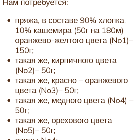
Нам потребуется:
пряжа, в составе 90% хлопка,
10% кашемира (50г на 180м)
оранжево-желтого цвета (No1)–
150г;
такая же, кирпичного цвета
(No2)– 50г;
такая же, красно – оранжевого
цвета (No3)– 50г;
такая же, медного цвета (No4) –
50г;
такая же, орехового цвета
(No5)– 50г;
спицы No4;