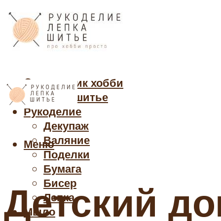
Cправочник хобби
Кройка и шитье
Рукоделие
Декупаж
Валяние
Меню
Поделки
Бумага
Бисер
Детский до
Лепка
Мыло