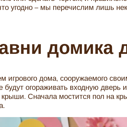
что угодно – мы перечислим лишь не
авни домика д
м игрового дома, сооружаемого сво
е будут огораживать входную дверь 
крыши. Сначала мостится пол на кр
а.