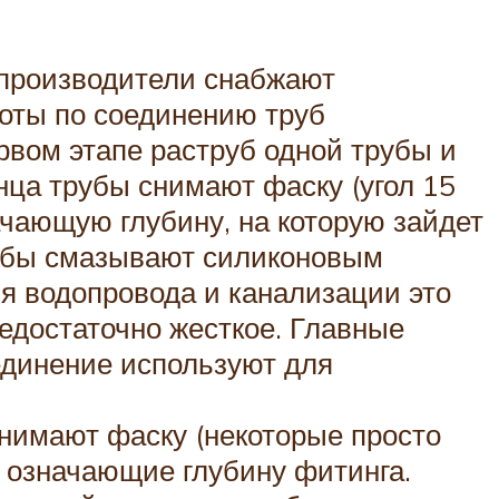
 производители снабжают
боты по соединению труб
рвом этапе раструб одной трубы и
онца трубы снимают фаску (угол 15
ачающую глубину, на которую зайдет
трубы смазывают силиконовым
ля водопровода и канализации это
недостаточно жесткое. Главные
единение используют для
снимают фаску (некоторые просто
, означающие глубину фитинга.