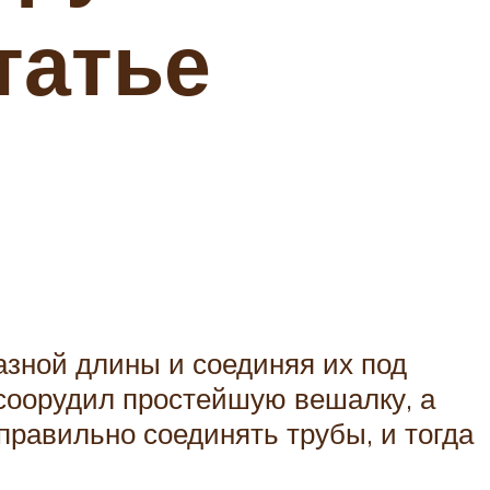
татье
азной длины и соединяя их под
 соорудил простейшую вешалку, а
правильно соединять трубы, и тогда