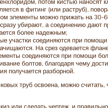
нхлоридом, потом кистью наносят кл
ляется в фитинг (или раструб), пово
том элементы можно прижать на 30-6
 сразу убирают, а соединению дают п
чается более надежным;
ые участки соединяются при помощи
ачищаются. На срез одевается фланец
лементы соединяются при помощи бол
ивание болтов, благодаря чему дост
ия получается разборной.
ковых труб освоена, можно считать,
киз или сделать чертеж, и правильно