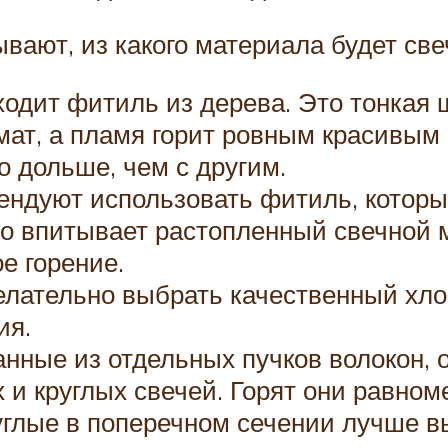
ают, из какого материала будет све
одит фитиль из дерева. Это тонкая 
мат, а пламя горит ровным красивы
о дольше, чем с другим.
ендуют использовать фитиль, который
 впитывает растопленный свечной ма
е горение.
елательно выбрать качественный хл
ия.
нные из отдельных пучков волокон, 
и круглых свечей. Горят они равном
глые в поперечном сечении лучше вы