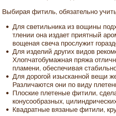
Выбирая фитиль, обязательно учитыв
Для светильника из вощины подх
тлении она издает приятный аро
вощеная свеча прослужит горазд
Для изделий других видов реком
Хлопчатобумажная пряжа отлично
пламени, обеспечивая стабильно
Для дорогой изысканной вещи ж
Различаются они по виду плетен
Плоские плетеные фитили, сдела
конусообразных, цилиндрических 
Квадратные вязаные фитили, кру