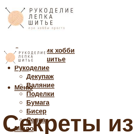
Cправочник хобби
Кройка и шитье
Рукоделие
Декупаж
Валяние
Меню
Поделки
Бумага
Бисер
Секреты из
Лепка
Мыло