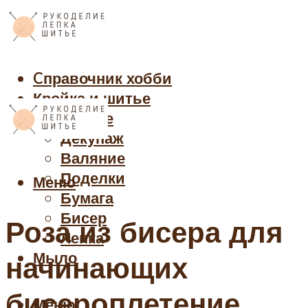
Cправочник хобби
Кройка и шитье
Рукоделие
Декупаж
Валяние
Поделки
Меню
Бумага
Бисер
Роза из бисера для
Лепка
Мыло
начинающих
бисероплетение,
Меню