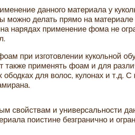
именение данного материала у куко
ы можно делать прямо на материале 
о на нарядах применение фома не огр
л.
оам при изготовлении кукольной обу
ят также применять фоам и для разл
 ободках для волос, кулонах и т.д. С
амирана.
ным свойствам и универсальности д
ериала поистине безгранично и огра