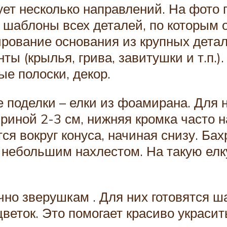
ет несколько направлений. На фото 
я шаблоны всех деталей, по которым
ование основания из крупных детале
ы (крылья, грива, завитушки и т.п.)
ые полоски, декор.
 поделки – елки из фоамирана. Для н
иной 2-3 см, нижняя кромка часто н
я вокруг конуса, начиная снизу. Бах
небольшим нахлестом. На такую елк
но зверушкам . Для них готовятся ша
веток. Это помогает красиво украсит