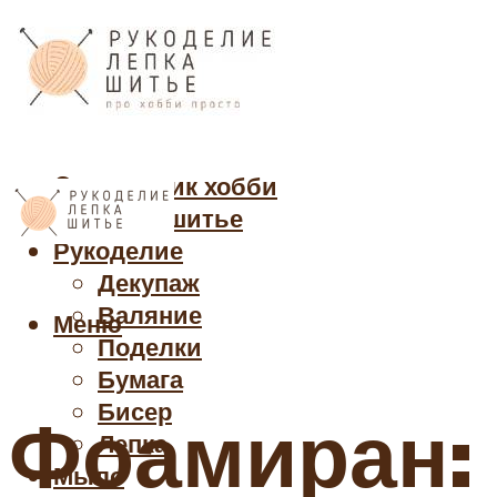
Cправочник хобби
Кройка и шитье
Рукоделие
Декупаж
Валяние
Меню
Поделки
Бумага
Бисер
Фоамиран: 
Лепка
Мыло