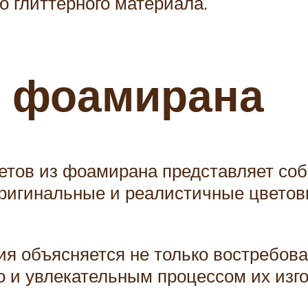
о глиттерного материала.
з фоамирана
етов из фоамирана представляет соб
ригинальные и реалистичные цветов
ия объясняется не только востребов
о и увлекательным процессом их изг