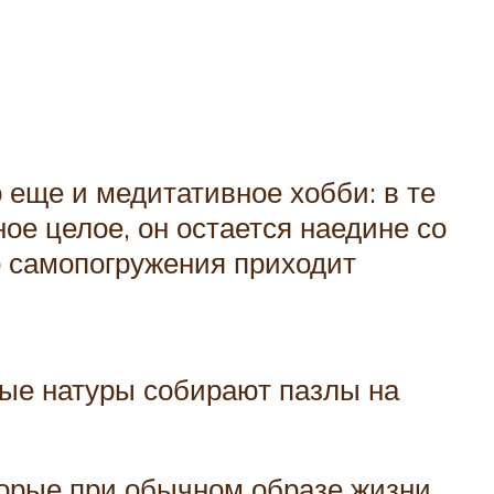
 еще и медитативное хобби: в те
ое целое, он остается наедине со
о самопогружения приходит
ные натуры собирают пазлы на
торые при обычном образе жизни