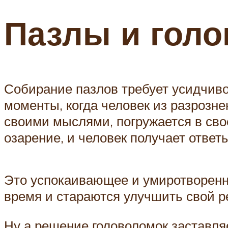
Пазлы и гол
Собирание пазлов требует усидчиво
моменты, когда человек из разрозне
своими мыслями, погружается в сво
озарение, и человек получает отве
Это успокаивающее и умиротворенно
время и стараются улучшить свой ре
Ну а решение головоломок заставля