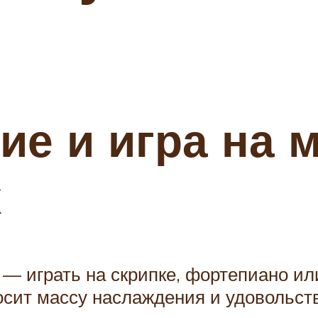
ие и игра на 
х
— играть на скрипке, фортепиано или
осит массу наслаждения и удовольст