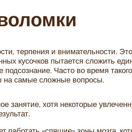
оволомки
сти, терпения и внимательности. Это
нных кусочков пытается сложить един
е подсознание. Часто во время таког
ты на самые сложные вопросы.
е занятие, хотя некоторые увлечен
зультат.
ет работать «спящие» зоны мозга, ко