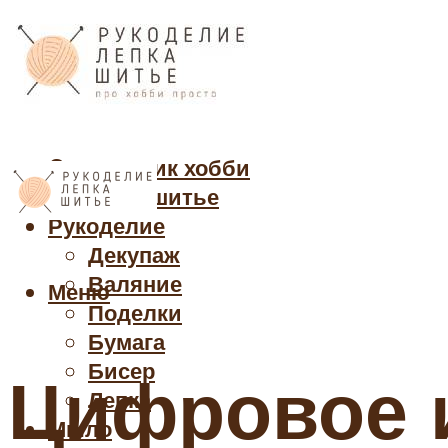
Cправочник хобби
Кройка и шитье
Рукоделие
Декупаж
Валяние
Меню
Поделки
Бумага
Бисер
Цифровое и
Лепка
Мыло