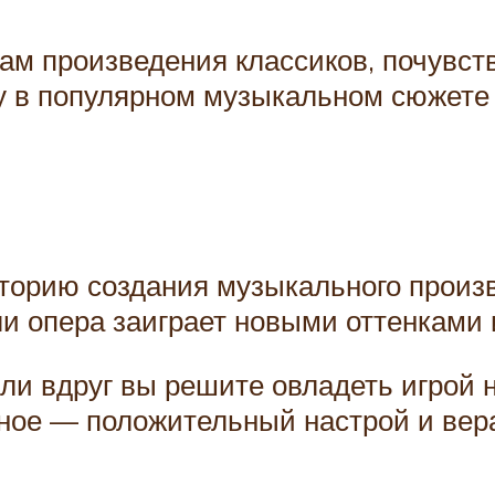
ам произведения классиков, почувст
у в популярном музыкальном сюжете
торию создания музыкального произв
и опера заиграет новыми оттенками
сли вдруг вы решите овладеть игрой
вное — положительный настрой и вер