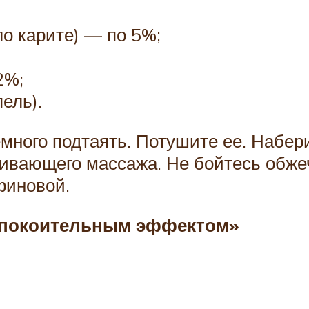
ло карите) — по 5%;
2%;
ель).
емного подтаять. Потушите ее. Набери
живающего массажа. Не бойтесь обж
финовой.
успокоительным эффектом»