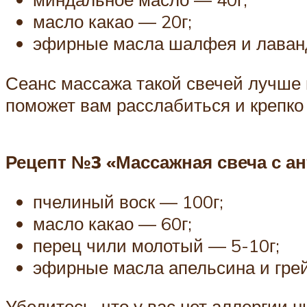
масло какао — 20г;
эфирные масла шалфея и лаванд
Сеанс массажа такой свечей лучше
поможет вам расслабиться и крепко 
Рецепт №3 «Массажная свеча с 
пчелиный воск — 100г;
масло какао — 60г;
перец чили молотый — 5-10г;
эфирные масла апельсина и грей
Убедитесь, что у вас нет аллергии 