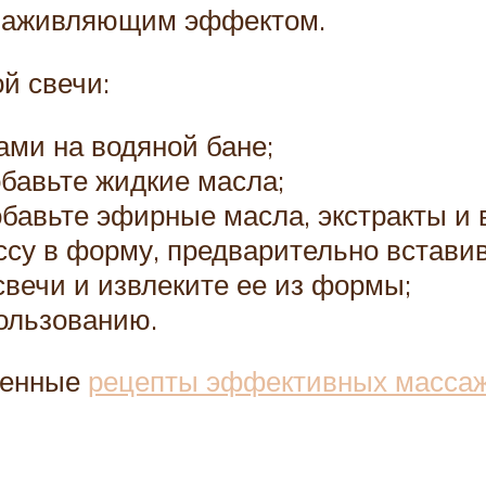
 заживляющим эффектом.
й свечи:
ами на водяной бане;
обавьте жидкие масла;
обавьте эфирные масла, экстракты и
су в форму, предварительно вставив
свечи и извлеките ее из формы;
пользованию.
ненные
рецепты эффективных массаж