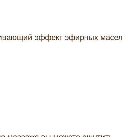
каивающий эффект эфирных масел
сле массажа вы можете ощутить