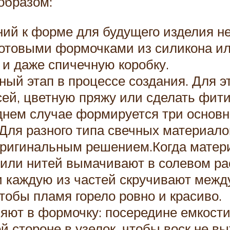
образом:
ний к форме для будущего изделия не
готовыми формочками из силикона и
, и даже спичечную коробку.
ый этап в процессе создания. Для эт
сей, цветную пряжу или сделать фит
днем случае формируется три основны
 Для разного типа свечных материал
 оригинальным решением.Когда матери
и или нитей вымачивают в солевом ра
 каждую из частей скручивают между
тобы пламя горело ровно и красиво.
яют в формочку: посередине емкости
ой стороне в узелок, чтобы воск не 