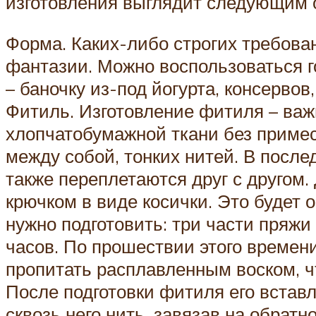
изготовления выглядит следующим 
Форма. Каких-либо строгих требова
фантазии. Можно воспользоваться 
– баночку из-под йогурта, консервов
Фитиль. Изготовление фитиля – важн
хлопчатобумажной ткани без приме
между собой, тонких нитей. В после
также переплетаются друг с другом.
крючком в виде косички. Это будет
нужно подготовить: три части пряж
часов. По прошествии этого времени
пропитать расплавленным воском, ч
После подготовки фитиля его вставл
сквозь него нить, завязав на обратн