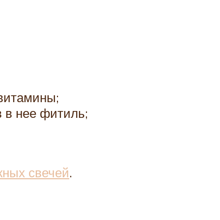
 витамины;
 в нее фитиль;
ных свечей
.