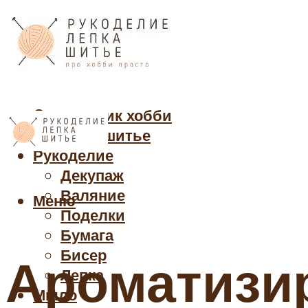
Cправочник хобби
Кройка и шитье
Рукоделие
Декупаж
Валяние
Меню
Поделки
Бумага
Бисер
Ароматизи
Лепка
Мыло