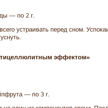
ы — по 2 г.
 всего устраивать перед сном. Успо
уснуть.
антицеллюлитным эффектом»
пфрута — по 3 г.
ни на один из компонентов свечи. По