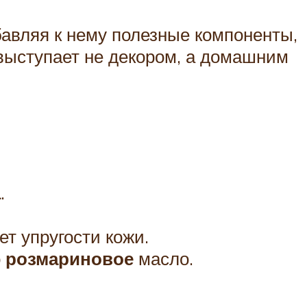
авляя к нему полезные компоненты,
выступает не декором, а домашним
а
.
т упругости кожи.
о
розмариновое
масло.