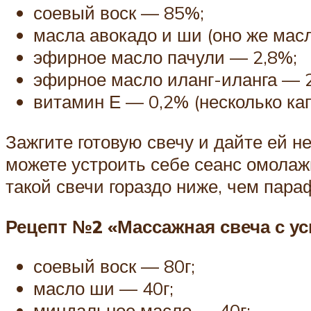
соевый воск — 85%;
масла авокадо и ши (оно же мас
эфирное масло пачули — 2,8%;
эфирное масло иланг-иланга — 
витамин Е — 0,2% (несколько кап
Зажгите готовую свечу и дайте ей н
можете устроить себе сеанс омола
такой свечи гораздо ниже, чем пара
Рецепт №2 «Массажная свеча с 
соевый воск — 80г;
масло ши — 40г;
миндальное масло — 40г;