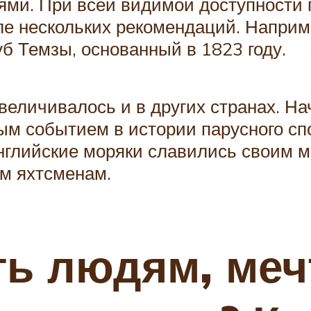
ями. При всей видимой доступности 
сле нескольких рекомендаций. Напри
б Темзы, основанный в 1823 году.
величивалось и в других странах. Н
м событием в истории парусного спо
английские моряки славились своим м
м яхтсменам.
ать людям, ме