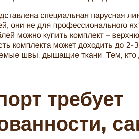
едставлена специальная парусная лин
, они не для профессионального яхт
ублей можно купить комплект – верхн
ь комплекта может доходить до 2-3
емые швы, дышащие ткани. Тем, кто д
порт требует
ванности, са