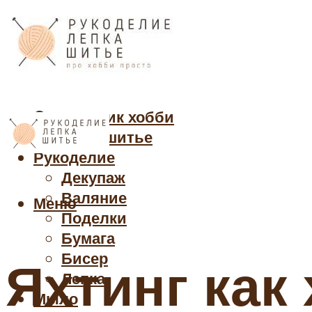
Cправочник хобби
Кройка и шитье
Рукоделие
Декупаж
Валяние
Меню
Поделки
Бумага
Бисер
Яхтинг как
Лепка
Мыло